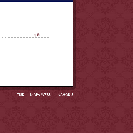
zpět
TISK
MAPA WEBU
NAHORU